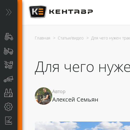
Главная
>
Статьи/видео
>
Для чего нужен тра
Для чего нуж
Автор
Алексей Семьян