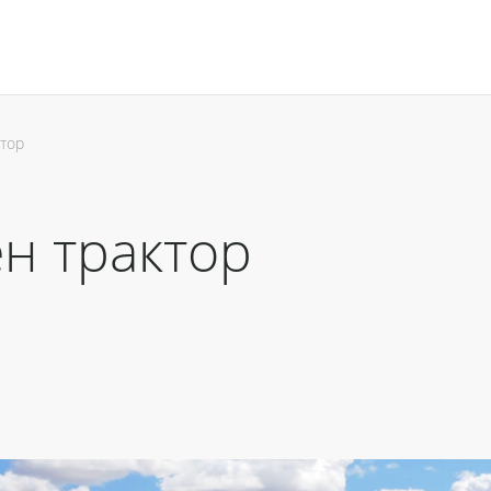
ктор
ен трактор