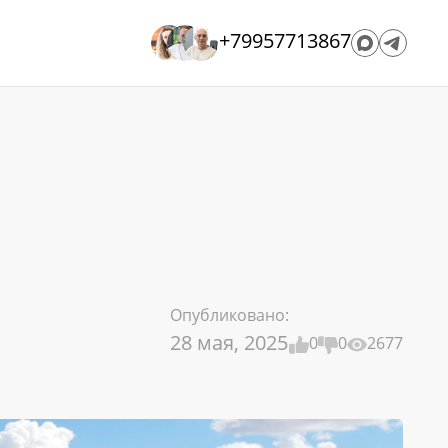
+79957713867
Опубликовано:
28 мая, 2025
0
0
2677