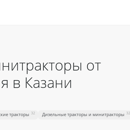
нитракторы от
я в Казани
32
3
ские тракторы
Дизельные тракторы и минитракторы