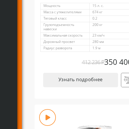
Мощность
15 л. с.
Масса с утяжелителями
674 кг
Тяговый класс
0.2
Грузоподъемность
200 кг
навески
Максимальная скорость
23 км/ч
Дорожный просвет
280 мм
Радиус разворота
1.9 м
350 4
412 236
₽
Узнать подробнее