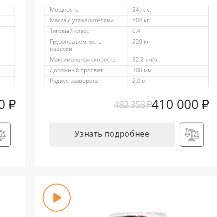
Мощность
24 л. с.
Масса с утяжелителями
804 кг
Тяговый класс
0.4
Грузоподъемность
220 кг
навески
Максимальная скорость
32.2 км/ч
Дорожный просвет
300 мм
Радиус разворота
2.0 м
00
₽
410 000
₽
482 353
₽
Узнать подробнее