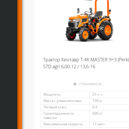
Трактор Кентавр Т-4K MASTER 9+3 (Perki
STD agri 6,00-12 / 13,6-16
Уточняется…
Мощность
25 л. с.
Масса с утяжелителями
730 кг
Тяговый класс
0.4
Грузоподъемность
600 кг
навески
Максимальная скорость
17 км/ч