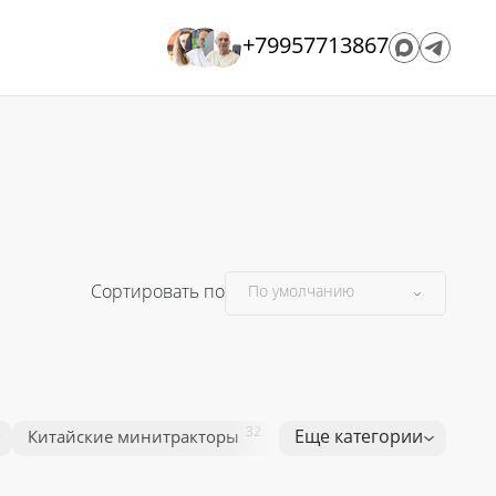
+79957713867
Сортировать по
2
32
32
Еще категории
Китайские минитракторы
Китайские тракторы