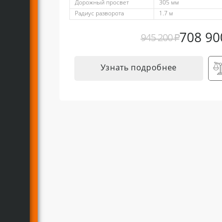
Дорожный просвет
305 мм
Радиус разворота
1.7 м
708 9
945 200
₽
Узнать подробнее