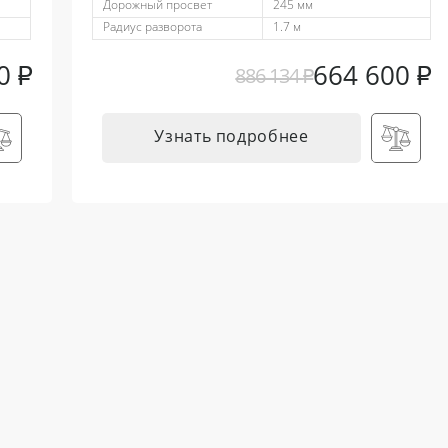
Дорожный просвет
245 мм
Радиус разворота
1.7 м
00
₽
664 600
₽
886 134
₽
Узнать подробнее