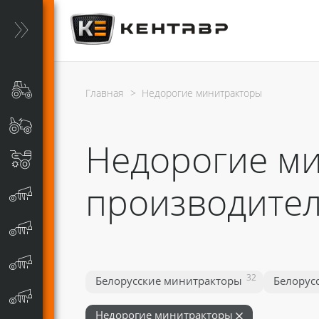
Главная
>
Недорогие минитракторы
Недорогие ми
производител
32
Белорусские минитракторы
Белорус
Недорогие минитракторы