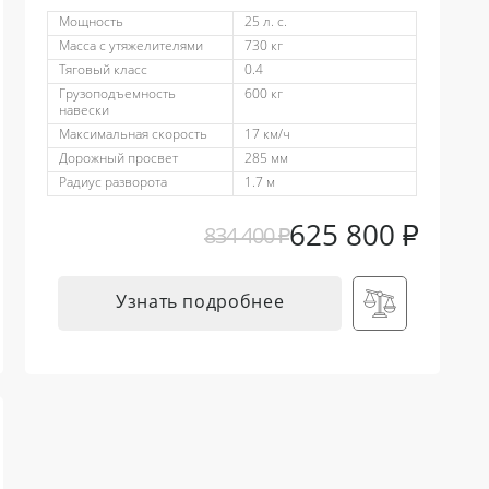
Мощность
25 л. с.
Масса с утяжелителями
730 кг
Тяговый класс
0.4
Грузоподъемность
600 кг
навески
Максимальная скорость
17 км/ч
Дорожный просвет
285 мм
Радиус разворота
1.7 м
625 800
₽
834 400
₽
Узнать подробнее