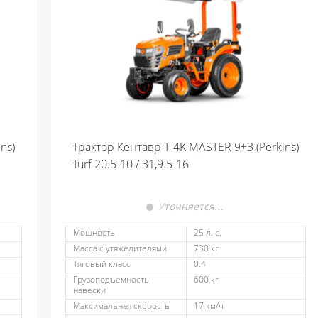
ns)
Трактор Кентавр Т-4K MASTER 9+3 (Perkins)
Turf 20.5-10 / 31,9.5-16
Уточняется…
Мощность
25 л. с.
Масса с утяжелителями
730 кг
Тяговый класс
0.4
Грузоподъемность
600 кг
навески
Максимальная скорость
17 км/ч