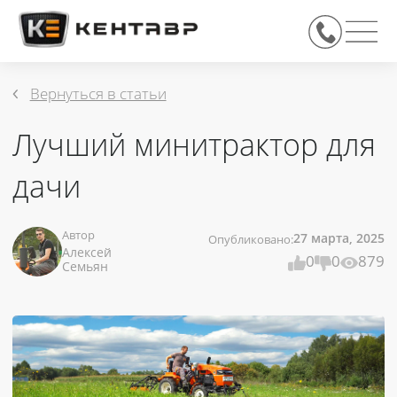
Вернуться в статьи
Лучший минитрактор для
дачи
27 марта, 2025
Автор
Опубликовано:
Алексей
0
0
879
Семьян