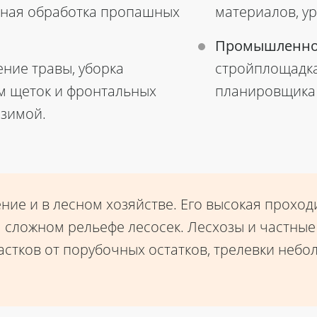
ядная обработка пропашных
материалов, ур
Промышленнос
ние травы, уборка
стройплощадках
м щеток и фронтальных
планировщика 
 зимой.
ние и в лесном хозяйстве. Его высокая прохо
а сложном рельефе лесосек. Лесхозы и частн
частков от порубочных остатков, трелевки неб