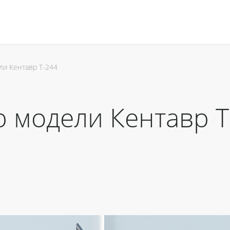
ли Кентавр Т-244
 модели Кентавр Т