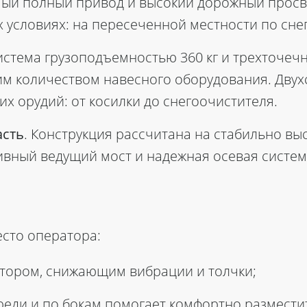
ый полный привод и высокий дорожный просве
х условиях: на пересеченной местности по сне
истема грузоподъемностью 360 кг и трехточеч
м количеством навесного оборудования. Двух
х орудий: от косилки до снегоочистителя.
асть
. Конструкция рассчитана на стабильно вы
ивный ведущий мост и надежная осевая систем
сто оператора:
тором, снижающим вибрации и толчки;
реди и по бокам помогает комфортно размести