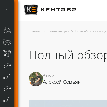
Главная
>
Статьи/видео
>
Полный обзор моде
Полный обзор
Автор
Алексей Семьян