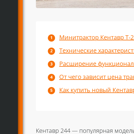
Минитрактор Кентавр Т-2
Технические характерис
Расширение функционал
От чего зависит цена тра
Как купить новый Кентав
Кентавр 244
— популярная модель 