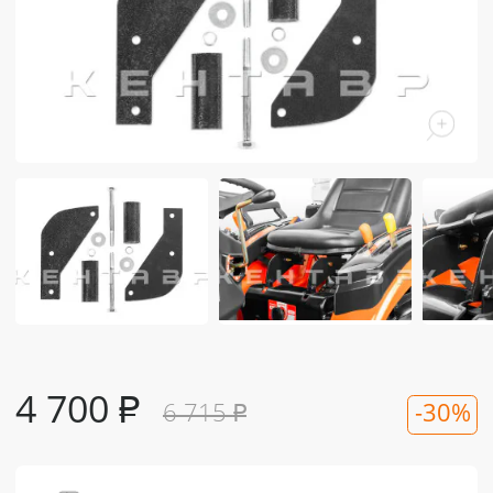
4 700
₽
6 715
₽
-30%