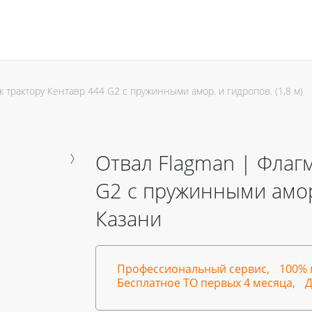
 трактору Кентавр 444 G2 с пружинными амор. и гидропов. (1,8 м)
Отвал Flagman | Флагм
G2 с пружинными амор.
Казани
Профессиональный сервис,
100% 
Бесплатное ТО первых 4 месяца,
Д