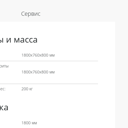
Сервис
ы и масса
1800х760х800 мм
риты
1800х760х800 мм
ес:
200 кг
ка
1800 мм