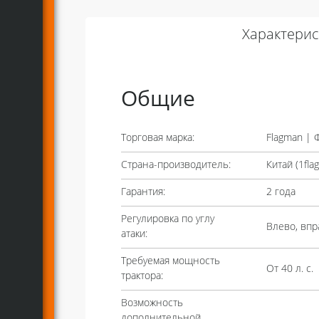
Характерис
Общие
Торговая марка:
Flagman | 
Страна-производитель:
Китай (
1fla
Гарантия:
2 года
Регулировка по углу
Влево, впр
атаки:
Требуемая мощность
От 40 л. с.
трактора:
Возможность
дополнительной