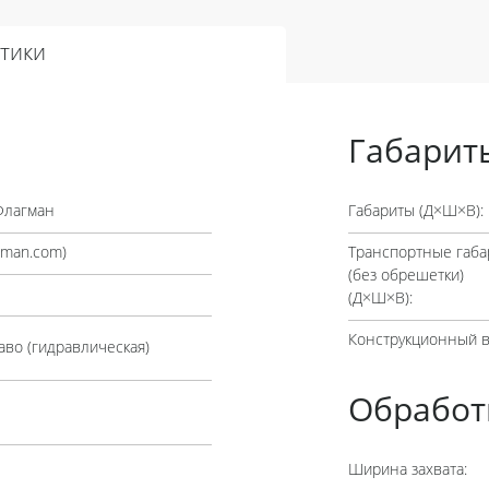
тики
Габарит
Флагман
Габариты (Д×Ш×В):
gman.com
)
Транспортные габа
(без обрешетки)
(Д×Ш×В):
Конструкционный в
аво (гидравлическая)
Обработ
Ширина захвата: