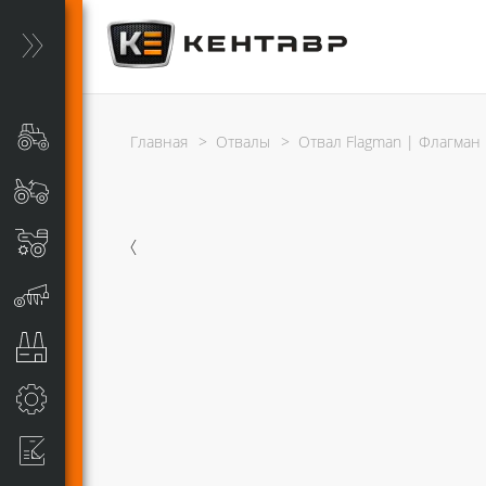
Главная
>
Отвалы
>
Отвал Flagman | Флагман к