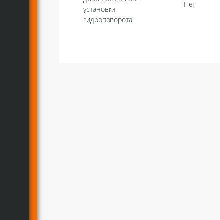
Нет
установки
гидроповорота: