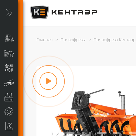
Главная
>
Почвофрезы
>
Почвофреза Кентавр 