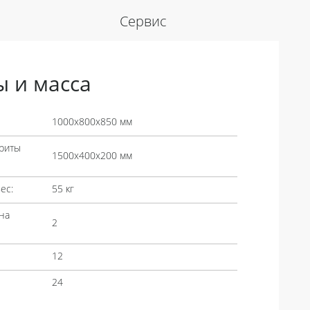
Сервис
ы и масса
1000х800х850 мм
риты
1500х400х200 мм
ес:
55 кг
на
2
12
24