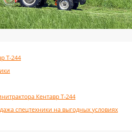
р Т-244
тики
нитрактора Кентавр Т-244
дажа спецтехники на выгодных условиях