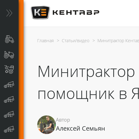
Главная
>
Статьи/видео
>
Минитрактор Кента
Минитрактор 
помощник в Я
Автор
Алексей Семьян