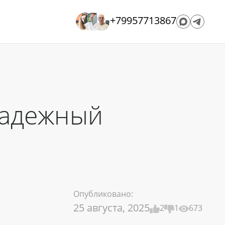
+79957713867
надежный
Опубликовано:
25 августа, 2025
2
1
673