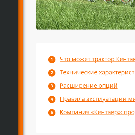
Что может трактор Кентав
Технические характерис
Расширение опций
Правила эксплуатации ми
Компания «Кентавр»: про