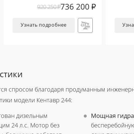
736 200
₽
920 250
₽
Узнать подробнее
Узна
стики
ется спросом благодаря продуманным инженер
стики модели
Кентавр 244:
ктован дизельным
Мощная гидра
им 24 л.с. Мотор без
бесперебойную