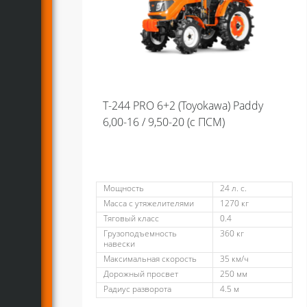
Т-244 PRO 6+2 (Toyokawa) Paddy
6,00-16 / 9,50-20 (с ПСМ)
Мощность
24 л. с.
Масса с утяжелителями
1270 кг
Тяговый класс
0.4
Грузоподъемность
360 кг
навески
Максимальная скорость
35 км/ч
Дорожный просвет
250 мм
Радиус разворота
4.5 м