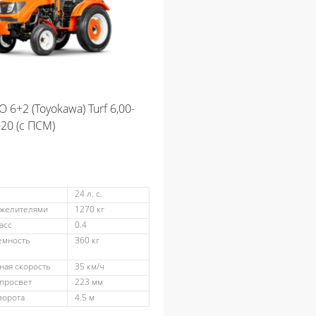
O 6+2 (Toyokawa) Turf 6,00-
-20 (с ПСМ)
24 л. с.
яжелителями
1270 кг
асс
0.4
емность
360 кг
ная скорость
35 км/ч
просвет
223 мм
ворота
4.5 м