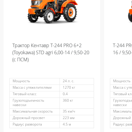
Трактор Кентавр Т-244 PRO 6+2
Т-244 PR
(Toyokawa) STD agri 6,00-14 / 9,50-20
16 / 9,50
(с ПСМ)
Мощность
24 л. с.
Мощность
Масса с утяжелителями
1270 кг
Масса с ут
Тяговый класс
0.4
Тяговый кл
Грузоподъемность
360 кг
Грузоподъ
навески
навески
Максимальная скорость
35 км/ч
Максималь
Дорожный просвет
223 мм
Дорожный 
Радиус разворота
4.5 м
Радиус раз