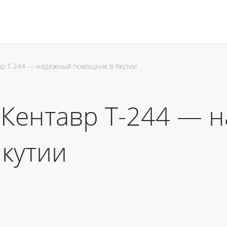
вр Т-244 — надежный помощник в Якутии
Кентавр Т-244 — 
кутии