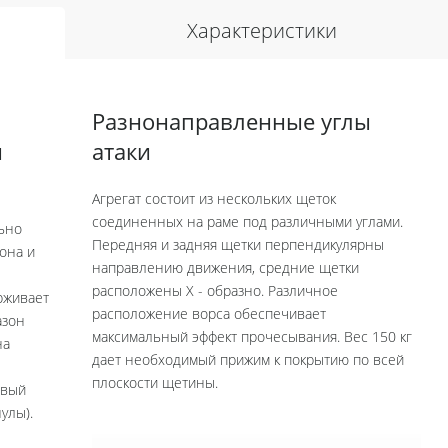
Характеристики
Разнонаправленные углы
и
атаки
Агрегат состоит из нескольких щеток
соединенных на раме под различными углами.
льно
Передняя и задняя щетки перпендикулярны
она и
направлению движения, средние щетки
расположены Х - образно. Различное
рживает
расположение ворса обеспечивает
азон
максимальный эффект прочесывания. Вес 150 кг
на
дает необходимый прижим к покрытию по всей
плоскости щетины.
евый
улы).