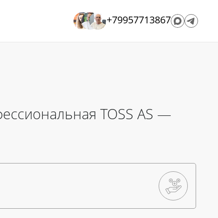
+79957713867
фессиональная TOSS AS —