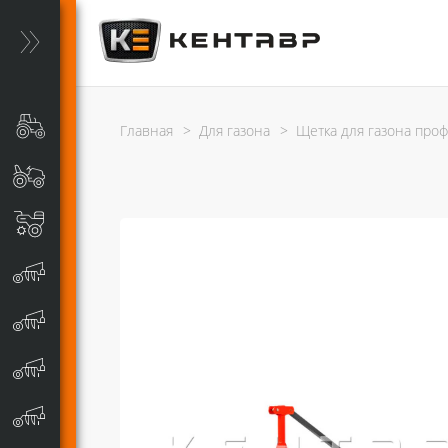
Главная
>
Для газона
>
Щетка для газона про