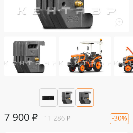
7 900
₽
11 286
₽
-30%