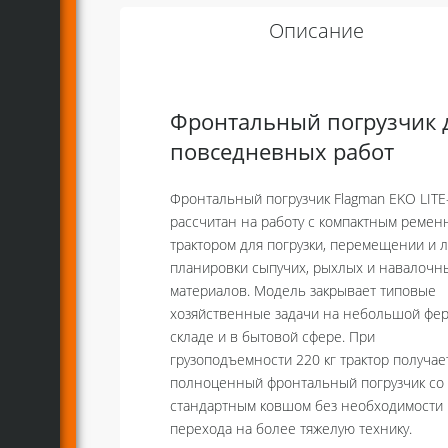
Описание
Фронтальный погрузчик 
повседневных работ
Фронтальный погрузчик Flagman EKO LITE
рассчитан на работу с компактным реме
трактором для погрузки, перемещении и 
планировки сыпучих, рыхлых и навалочн
материалов. Модель закрывает типовые
хозяйственные задачи на небольшой фер
складе и в бытовой сфере. При
грузоподъемности 220 кг трактор получае
полноценный фронтальный погрузчик со
стандартным ковшом без необходимости
перехода на более тяжелую технику.