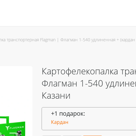
ка транспортерная Flagman | Флагман 1-540 удлиненная + (кардан
Картофелекопалка тра
Флагман 1-540 удлинен
Казани
+1 подарок:
Кардан