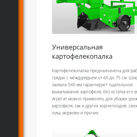
Универсальная
картофелекопалка
Картофелекопалка предназначена для ра
грядах с междурядьем от 60 до 75 см. Ши
захвата 540 мм гарантирует тщательное
выкапывание картофеля, без остатка его в
Агрегат можно применять для уборки урож
картофеля, так и других корнеплодов: све
лука, моркови и прочих.