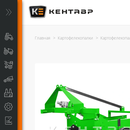
Главная
>
Картофелекопалки
>
Картофелекопал