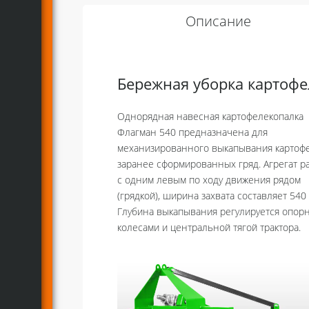
Описание
Бережная уборка картофе
Однорядная навесная картофелекопалка
Флагман 540 предназначена для
механизированного выкапывания картофе
заранее сформированных гряд. Агрегат р
с одним левым по ходу движения рядом
(грядкой), ширина захвата составляет 540
Глубина выкапывания регулируется опор
колесами и центральной тягой трактора.