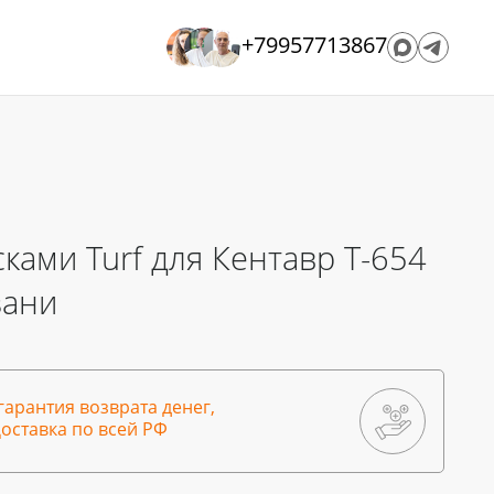
+79957713867
ками Turf для Кентавр Т-654
зани
гарантия возврата денег,
оставка по всей РФ