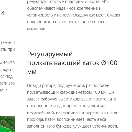
редуктору. Толстые пластины и болты М12
обеспечивают надежное крепление и
 4
устойчивость к износу посадочных мест. Смазка
подшипников выполняется через пресс-
маслёнки.
тенки 4
ость при
Регулируемый
прикатывающий каток Ø100
я 40×20
ёсткую
мм
ься под
ости это
Позади ротора, под бункером, расположен
ус с
прикатывающий каток диаметром 100 мм. Он
задаёт рабочую высоту корпуса относительно
поверхности и одновременно уплотняет
верхний слой, выравнивая поверхность после
прохода. Каток воспринимает часть веса
заполненного бункера, улучшает устойчивость