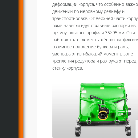
деформации корпуса, что особенно важно
движении по неровному рельефу и
транспортировке. От верхней части корпу
раме навески идут стальные распорки из
прямоугольного профиля 35×95 мм. Они
работают как элементы жёсткости: фиксир
взаимное положение бункера и рамы,
уменьшают изгибающий момент в зоне
крепления редуктора и разгружают пере
стенку корпуса.