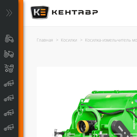
Главная
>
Косилки
>
Косилка-измельчитель мо