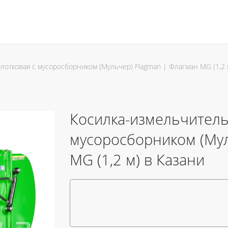
лотковая с мусоросборником (Мульчер) Flagman | Флагман MG (1,2 
Косилка-измельчитель
мусоросборником (Мул
MG (1,2 м) в Казани