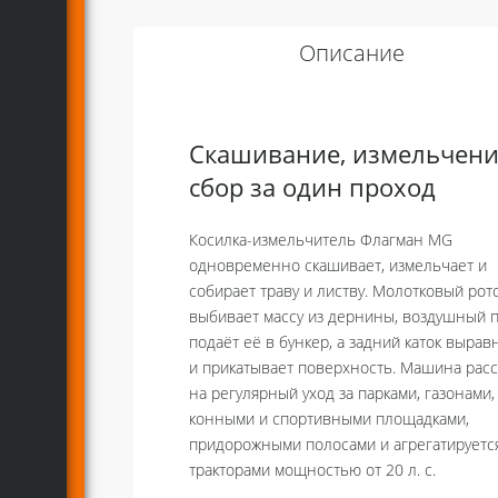
Описание
Скашивание, измельчени
сбор за один проход
Косилка-измельчитель Флагман MG
одновременно скашивает, измельчает и
собирает траву и листву. Молотковый рот
выбивает массу из дернины, воздушный п
подаёт её в бункер, а задний каток вырав
и прикатывает поверхность. Машина рас
на регулярный уход за парками, газонами,
конными и спортивными площадками,
придорожными полосами и агрегатируетс
тракторами мощностью от 20 л. с.