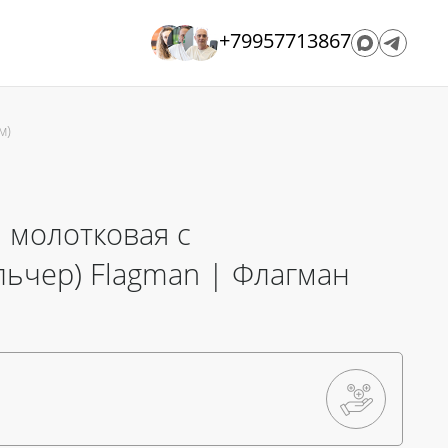
+79957713867
м)
 молотковая с
ьчер) Flagman | Флагман