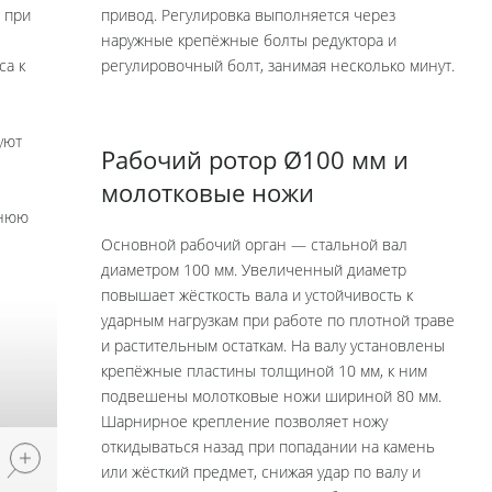
 при
привод. Регулировка выполняется через
наружные крепёжные болты редуктора и
са к
регулировочный болт, занимая несколько минут.
уют
Рабочий ротор Ø100 мм и
молотковые ножи
днюю
Основной рабочий орган — стальной вал
диаметром 100 мм. Увеличенный диаметр
повышает жёсткость вала и устойчивость к
ударным нагрузкам при работе по плотной траве
и растительным остаткам. На валу установлены
крепёжные пластины толщиной 10 мм, к ним
подвешены молотковые ножи шириной 80 мм.
Шарнирное крепление позволяет ножу
откидываться назад при попадании на камень
или жёсткий предмет, снижая удар по валу и