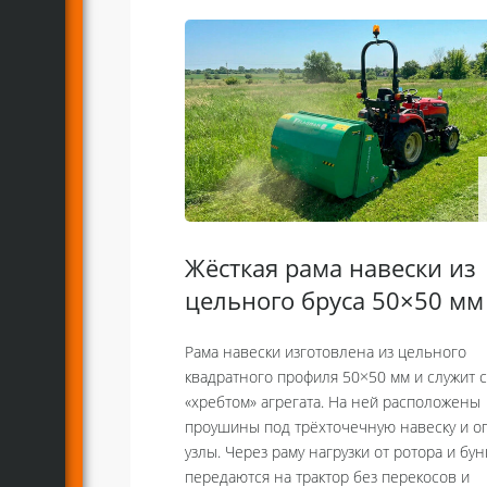
Жёсткая рама навески из
цельного бруса 50×50 мм
Рама навески изготовлена из цельного
квадратного профиля 50×50 мм и служит 
«хребтом» агрегата. На ней расположены
проушины под трёхточечную навеску и 
узлы. Через раму нагрузки от ротора и бун
передаются на трактор без перекосов и