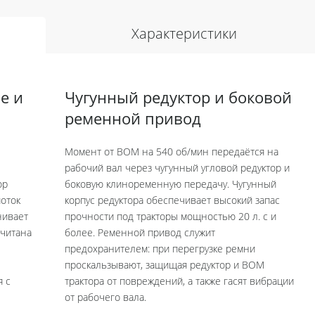
Характеристики
е и
Чугунный редуктор и боковой
ременной привод
Момент от ВОМ на 540 об/мин передаётся на
рабочий вал через чугунный угловой редуктор и
ор
боковую клиноременную передачу. Чугунный
оток
корпус редуктора обеспечивает высокий запас
нивает
прочности под тракторы мощностью 20 л. с и
считана
более. Ременной привод служит
предохранителем: при перегрузке ремни
проскальзывают, защищая редуктор и ВОМ
я с
трактора от повреждений, а также гасят вибрации
от рабочего вала.