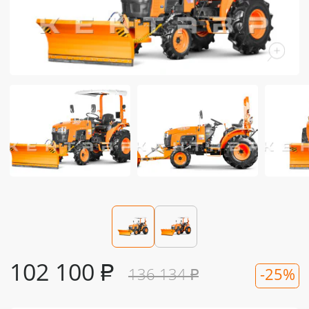
102 100
₽
136 134
₽
-25%