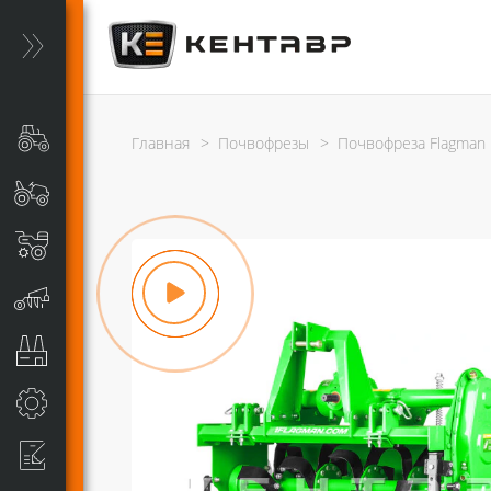
Главная
>
Почвофрезы
>
Почвофреза Flagman 