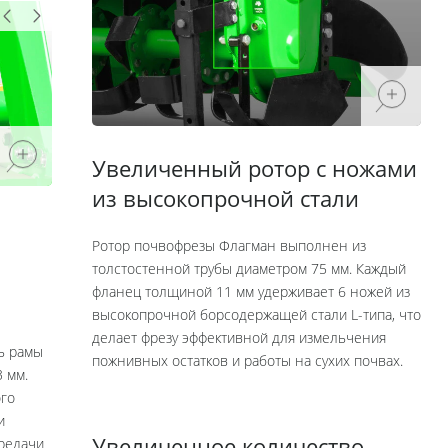
Увеличенный ротор с ножами
из высокопрочной стали
Ротор почвофрезы Флагман выполнен из
толстостенной трубы диаметром 75 мм. Каждый
фланец толщиной 11 мм удерживает 6 ножей из
высокопрочной борсодержащей стали L-типа, что
делает фрезу эффективной для измельчения
ь рамы
пожнивных остатков и работы на сухих почвах.
 мм.
ого
и
ередачи