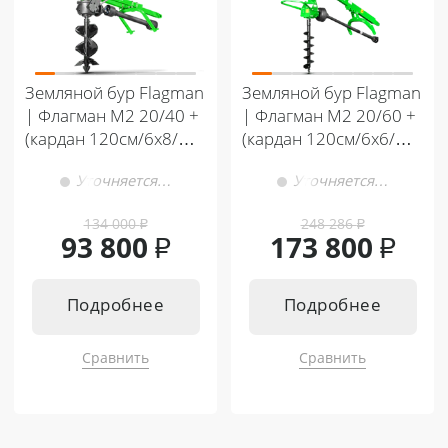
Земляной бур Flagman
Земляной бур Flagman
| Флагман M2 20/40 +
| Флагман M2 20/60 +
(кардан 120см/6х8/
(кардан 120см/6х6/
усиленный)
усиленный/
Уточняется…
Уточняется…
со шпонкой)
134 000
₽
248 286
₽
93 800
₽
173 800
₽
Подробнее
Подробнее
Сравнить
Сравнить
Подходит к:
Подходит к:
Кентавр Т-4K MASTER 9+3
Кентавр Т-444 PRO G2 8+8
Кентавр Т-344 MASTER 9+3
Кентавр Т-444С PRO G2 8+8
Кентавр Т-444 MASTER 9+3
Кентавр Т-444С PRO G2 A/C 8+8