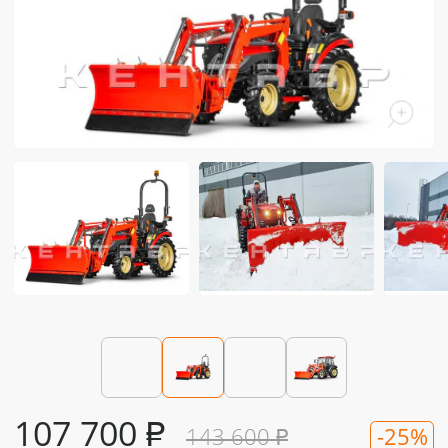
107 700
₽
143 600
₽
-25%