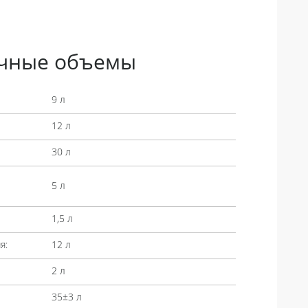
чные объемы
9 л
12 л
30 л
5 л
1,5 л
я:
12 л
2 л
35±3 л