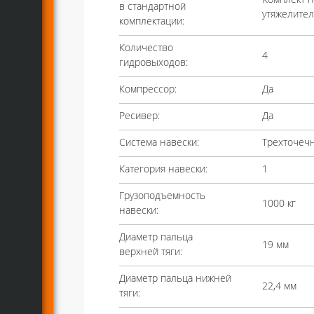
в стандартной
утяжелите
комплектации:
Количество
4
гидровыходов:
Компрессор:
Да
Ресивер:
Да
Система навески:
Трехточеч
Категория навески:
1
Грузоподъемность
1000 кг
навески:
Диаметр пальца
19 мм
верхней тяги:
Диаметр пальца нижней
22,4 мм
тяги: