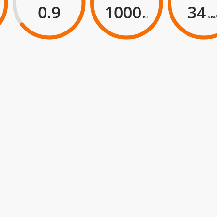
0.9
1000
34
кг
км