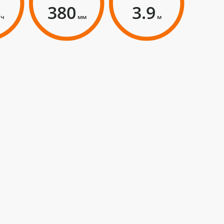
380
3.9
/ч
мм
м