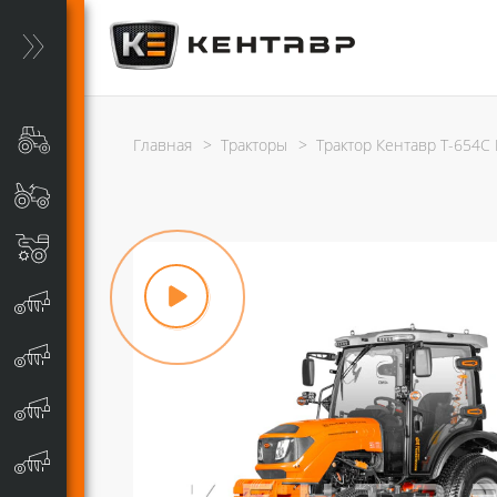
Главная
>
Тракторы
>
Трактор Кентавр Т-654С P