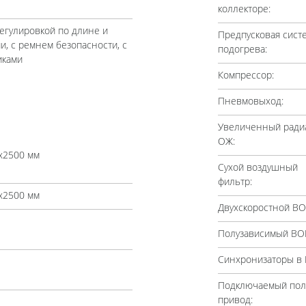
коллекторе:
регулировкой по длине и
Предпусковая сист
и, с ремнем безопасности, с
подогрева:
иками
Компрессор:
Пневмовыход:
Увеличенный ради
ОЖ:
х2500 мм
Сухой воздушный
фильтр:
х2500 мм
Двухскоростной ВО
Полузависимый ВО
Синхронизаторы в 
Подключаемый по
привод: