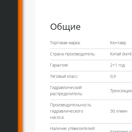
Общие
Торговая марка:
Кентавр
Страна-производитель:
Китай (
kent
Гарантия:
2+1 год
Тяговый класс:
0,9
Гидравлический
Трехсекци
распределитель:
Производительность
гидравлического
30 л/мин
насоса:
Наличие утяжелителей
Комплект п