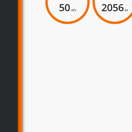
50
2056
л/с
кг