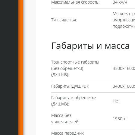
Максимальная скорость:
34 км/ч
Мягкое, с 
Тип сиденья:
амортизаци
подлокотн
Габариты и масса
Транспортные габариты
(без обрешетки)
3300х1600
(Д×Ш×В):
Габариты (Д×Ш×В):
3400х1600
Габариты в обрешетке
Нет
(Д×Ш×В):
Масса без
1930 кг
утяжелителей:
Масса передних