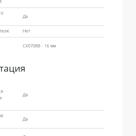
:
го
Да
теля:
Нет
CX0708B - 16 мм
тация
ся
Да
м
ля
Да