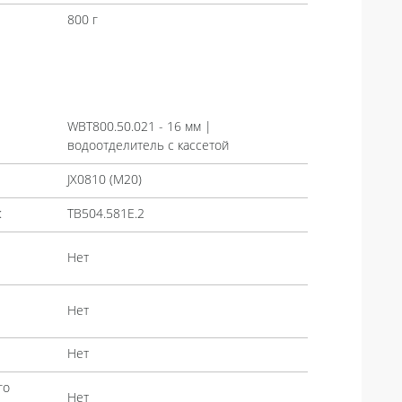
800 г
WBT800.50.021 - 16 мм |
водоотделитель с кассетой
JX0810 (М20)
:
TB504.581E.2
Нет
Нет
Нет
го
Нет