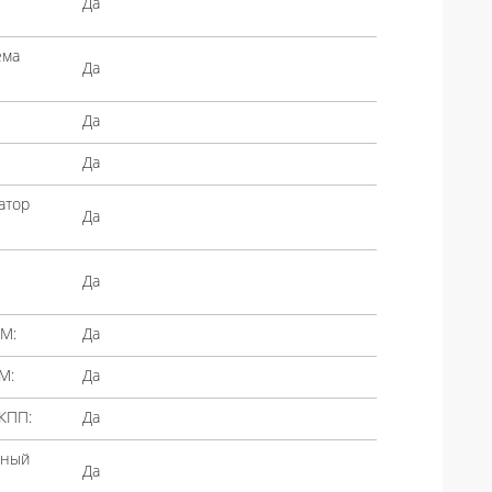
Да
ема
Да
Да
Да
атор
Да
Да
М:
Да
М:
Да
КПП:
Да
лный
Да