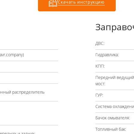
Скачать инструкцию
Заправо
ДВС:
avr.company
)
Гидравлика:
КПП:
Передний ведущий
мост:
онный распределитель
ГУР:
Система охлаждени
Бачок омывателя:
Топливный бак:
ередних и задних