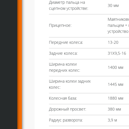
Диаметр пальца на
30 мм
сцепном устройстве:
Маятниково
Прицепное:
пальцем +
устройство
Передние колеса:
13-20
Задние колеса:
31X9,5-16
Ширина колеи
1400 мм
передних колес:
Ширина колеи задних
1445 мм
колес:
Колесная база:
1880 мм
Дорожный просвет:
380 мм
Радиус разворота:
3,9 м