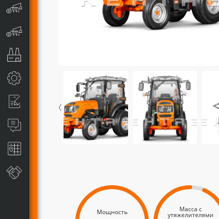
Масса с
Мощность
утяжелителями