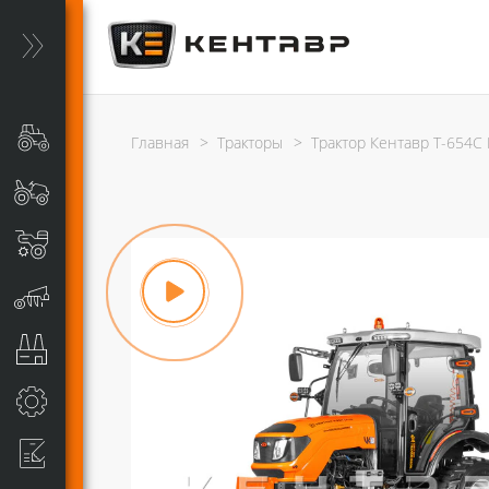
Главная
>
Тракторы
>
Трактор Кентавр Т-654С P