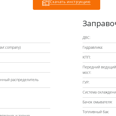
Скачать инструкцию
Заправо
ДВС:
avr.company
)
Гидравлика:
КПП:
Передний ведущий
мост:
онный распределитель
ГУР:
Система охлаждени
Бачок омывателя:
Топливный бак:
ередних и задних