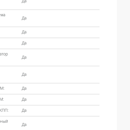
Да
ема
Да
Да
Да
атор
Да
Да
М:
Да
М:
Да
КПП:
Да
лный
Да