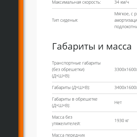
Максимальная скорость:
34 км/ч
Мягкое, с 
Тип сиденья:
амортизаци
подлокотн
Габариты и масса
Транспортные габариты
(без обрешетки)
3300х1600
(Д×Ш×В):
Габариты (Д×Ш×В):
3400х1600
Габариты в обрешетке
Нет
(Д×Ш×В):
Масса без
1930 кг
утяжелителей:
Масса передних