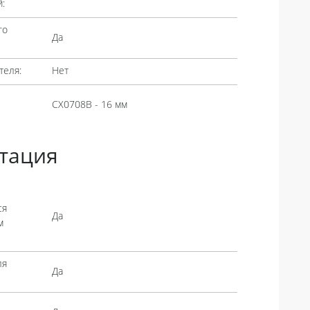
:
го
Да
теля:
Нет
CX0708B - 16 мм
тация
ся
Да
м
ля
Да