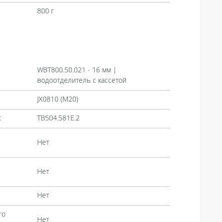
800 г
WBT800.50.021 - 16 мм |
водоотделитель с кассетой
JX0810 (М20)
:
TB504.581E.2
Нет
Нет
Нет
го
Нет