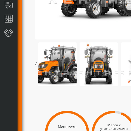
Масса с
Мощность
утяжелителями