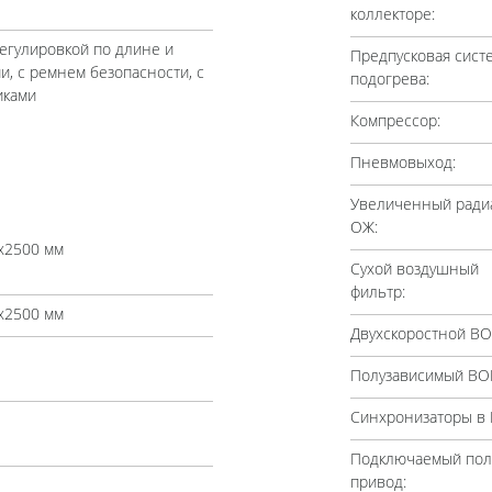
коллекторе:
регулировкой по длине и
Предпусковая сист
и, с ремнем безопасности, с
подогрева:
иками
Компрессор:
Пневмовыход:
Увеличенный ради
ОЖ:
х2500 мм
Сухой воздушный
фильтр:
х2500 мм
Двухскоростной ВО
Полузависимый ВО
Синхронизаторы в 
Подключаемый по
привод: