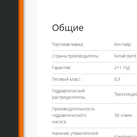
Общие
Торговая марка:
Кентавр
Страна-производитель:
Китай (
kent
Гарантия:
2+1 год
Тяговый класс:
0,9
Гидравлический
Трехсекци
распределитель:
Производительность
гидравлического
30 л/мин
насоса:
Наличие утяжелителей
Комплект п