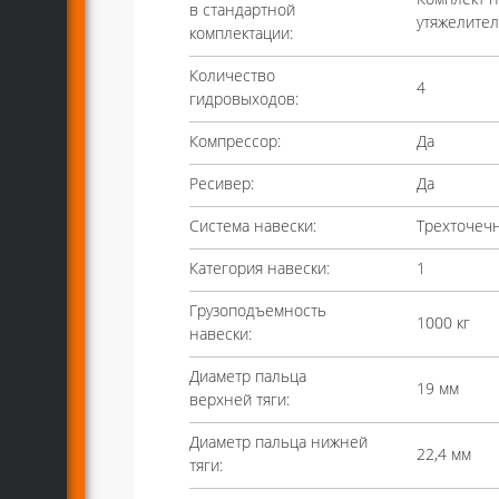
в стандартной
утяжелите
комплектации:
Количество
4
гидровыходов:
Компрессор:
Да
Ресивер:
Да
Система навески:
Трехточеч
Категория навески:
1
Грузоподъемность
1000 кг
навески:
Диаметр пальца
19 мм
верхней тяги:
Диаметр пальца нижней
22,4 мм
тяги: