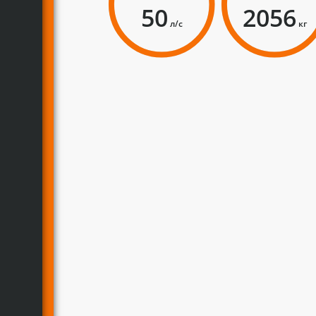
50
2056
л/с
кг