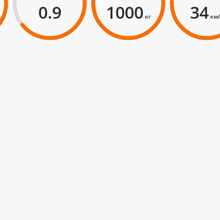
0.9
1000
34
кг
км