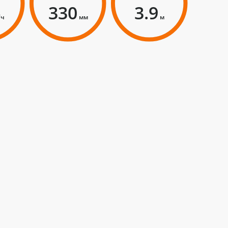
330
3.9
/ч
мм
м