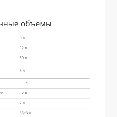
чные объемы
9 л
12 л
30 л
5 л
1,5 л
я:
12 л
2 л
35±3 л