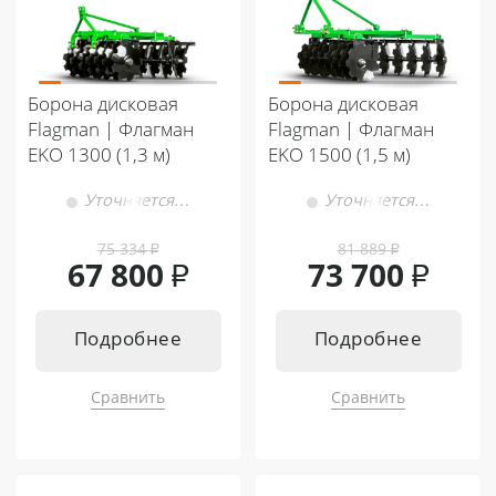
Борона дисковая
Борона дисковая
Flagman | Флагман
Flagman | Флагман
EKO 1300 (1,3 м)
EKO 1500 (1,5 м)
Уточняется…
Уточняется…
75 334
₽
81 889
₽
67 800
₽
73 700
₽
Подробнее
Подробнее
Сравнить
Сравнить
Подходит к:
Подходит к:
Кентавр Т-344 MASTER 9+3
Кентавр Т-444 MASTER 9+3
Кентавр Т-444 MASTER 9+3
Кентавр Т-444 MASTER HST
Кентавр Т-444 MASTER HST
Кентавр Т-244 PRO 6+2