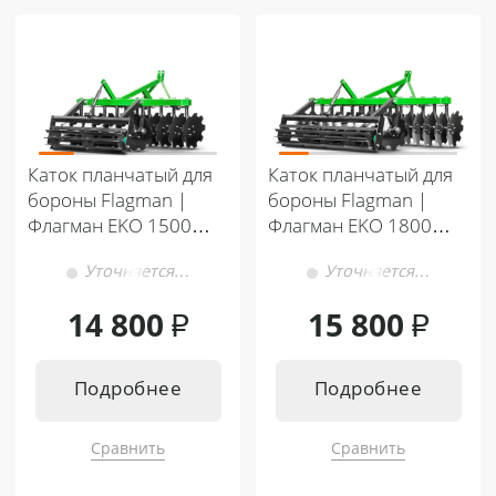
Кентавр Т-444 PRO G2 8+8
Кентавр Т-344 MASTER 9+3
Кентавр Т-444С PRO G2 8+8
Кентавр Т-444 MASTER 9+3
Кентавр Т-444С PRO G2 A/C 8+8
Кентавр Т-444 MASTER HST
Кентавр Т-654С PRO G2 A/C 8+8
Кентавр Т-244 PRO 6+2
Каток планчатый для
Каток планчатый для
бороны Flagman |
бороны Flagman |
Флагман EKO 1500
Флагман EKO 1800
(1,5 м)
(1,8 м)
Уточняется…
Уточняется…
14 800
₽
15 800
₽
Подробнее
Подробнее
Сравнить
Сравнить
Подходит к:
Подходит к: