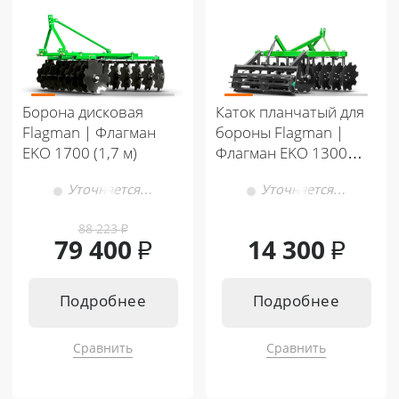
Кентавр Т-244 PRO 6+2
Кентавр Т-254 PRO 8+8
Кентавр Т-444 PRO G2 8+8
Кентавр Т-444С PRO G2 8+8
Кентавр Т-444С PRO G2 A/C 8+8
Борона дисковая
Каток планчатый для
Flagman | Флагман
бороны Flagman |
EKO 1700 (1,7 м)
Флагман EKO 1300
(1,3 м)
Уточняется…
Уточняется…
88 223
₽
79 400
₽
14 300
₽
Подробнее
Подробнее
Сравнить
Сравнить
Подходит к:
Подходит к: