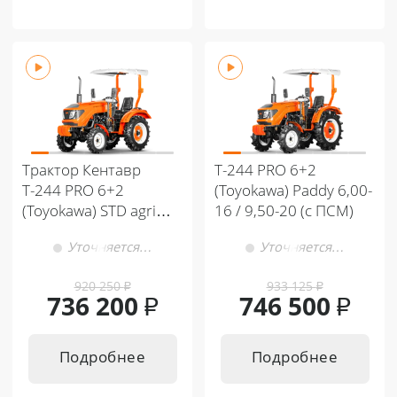
Трактор Кентавр
Т-244 PRO 6+2
Т-244 PRO 6+2
(Toyokawa) Paddy 6,00-
(Toyokawa) STD agri
16 / 9,50-20 (с ПСМ)
6,00-14 / 9,50-20
Уточняется…
Уточняется…
(с ПСМ)
920 250
₽
933 125
₽
736 200
₽
746 500
₽
Подробнее
Подробнее