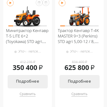
Минитрактор Кентавр
Трактор Кентавр Т-4K
Т-5 LITE 6+2
MASTER 9+3 (Perkins)
(Toyokawa) STD agri
STD agri 5,00-12 / 8,00-
5,00-12 / 6,50-16 +
16
Уточняется…
Уточняется…
(фреза/плуг)
412 236
₽
834 400
₽
350 400
₽
625 800
₽
Подробнее
Подробнее
Сравнить
Сравнить