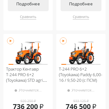
Подробнее
Подробнее
Сравнить
Сравнить
Трактор Кентавр
Т-244 PRO 6+2
Т-244 PRO 6+2
(Toyokawa) Paddy 6,00-
(Toyokawa) STD agri
16 / 9,50-20 (с ПСМ)
6,00-14 / 9,50-20
Уточняется…
Уточняется…
(с ПСМ)
920 250
₽
933 125
₽
736 200
₽
746 500
₽