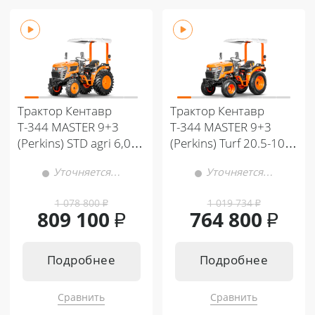
Трактор Кентавр
Трактор Кентавр
Т-344 MASTER 9+3
Т-344 MASTER 9+3
(Perkins) STD agri 6,00-
(Perkins) Turf 20.5-10 /
12 / 13,6-16 (с ПСМ)
31,9.5-16 (с ПСМ)
Уточняется…
Уточняется…
1 078 800
₽
1 019 734
₽
809 100
₽
764 800
₽
Подробнее
Подробнее
Сравнить
Сравнить